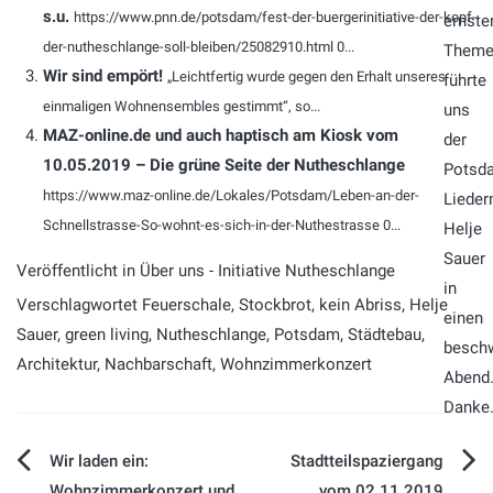
s.u.
https://www.pnn.de/potsdam/fest-der-buergerinitiative-der-kopf-
der-nutheschlange-soll-bleiben/25082910.html 0...
Wir sind empört!
„Leichtfertig wurde gegen den Erhalt unseres
einmaligen Wohnensembles gestimmt“, so...
MAZ-online.de und auch haptisch am Kiosk vom
10.05.2019 – Die grüne Seite der Nutheschlange
https://www.maz-online.de/Lokales/Potsdam/Leben-an-der-
Schnellstrasse-So-wohnt-es-sich-in-der-Nuthestrasse 0...
Veröffentlicht in
Über uns - Initiative Nutheschlange
Verschlagwortet
Feuerschale
,
Stockbrot
,
kein Abriss
,
Helje
Sauer
,
green living
,
Nutheschlange
,
Potsdam
,
Städtebau
,
Architektur
,
Nachbarschaft
,
Wohnzimmerkonzert
Beitragsnavigation
Wir laden ein:
Stadtteilspaziergang
Wohnzimmerkonzert und
vom 02.11.2019