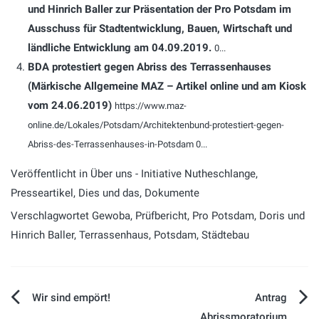
und Hinrich Baller zur Präsentation der Pro Potsdam im
Ausschuss für Stadtentwicklung, Bauen, Wirtschaft und
ländliche Entwicklung am 04.09.2019.
0...
BDA protestiert gegen Abriss des Terrassenhauses
(Märkische Allgemeine MAZ – Artikel online und am Kiosk
vom 24.06.2019)
https://www.maz-
online.de/Lokales/Potsdam/Architektenbund-protestiert-gegen-
Abriss-des-Terrassenhauses-in-Potsdam 0...
Veröffentlicht in
Über uns - Initiative Nutheschlange
,
Presseartikel
,
Dies und das
,
Dokumente
Verschlagwortet
Gewoba
,
Prüfbericht
,
Pro Potsdam
,
Doris und
Hinrich Baller
,
Terrassenhaus
,
Potsdam
,
Städtebau
Beitragsnavigation
Wir sind empört!
Antrag
Abrissmoratorium